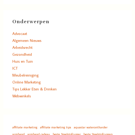
Onderwerpen
Advocaat
Algemeen Nieuws
Arbeidsrecht
Gezondheid
Huis en Tuin
ICT
Meubelreiniging
Online Marketing
Tips Lekker Eten & Drinken
Webwinkels
affiliate marketing
affiliate marketing tips
aquastar waterontharder
armband
armband cadeau
beste Steelstofzuiger
beste Steelstofzuigers