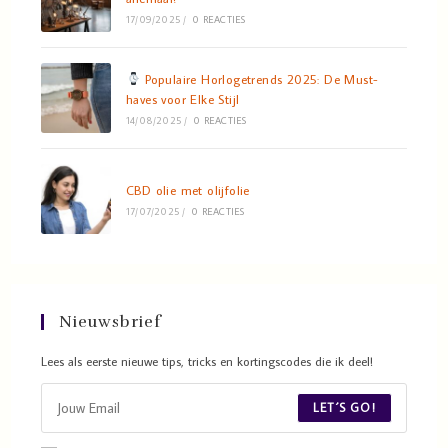
17/09/2025
/
0 REACTIES
Populaire Horlogetrends 2025: De Must-
haves voor Elke Stijl
14/08/2025
/
0 REACTIES
CBD olie met olijfolie
17/07/2025
/
0 REACTIES
Nieuwsbrief
Lees als eerste nieuwe tips, tricks en kortingscodes die ik deel!
LET´S GO!