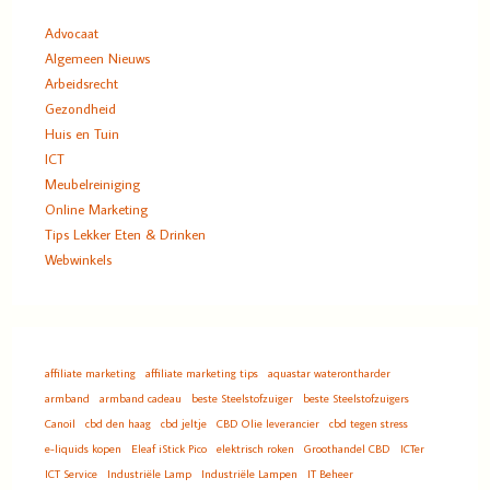
Advocaat
Algemeen Nieuws
Arbeidsrecht
Gezondheid
Huis en Tuin
ICT
Meubelreiniging
Online Marketing
Tips Lekker Eten & Drinken
Webwinkels
affiliate marketing
affiliate marketing tips
aquastar waterontharder
armband
armband cadeau
beste Steelstofzuiger
beste Steelstofzuigers
Canoil
cbd den haag
cbd jeltje
CBD Olie leverancier
cbd tegen stress
e-liquids kopen
Eleaf iStick Pico
elektrisch roken
Groothandel CBD
ICTer
ICT Service
Industriële Lamp
Industriële Lampen
IT Beheer