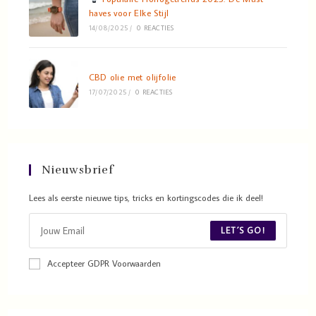
haves voor Elke Stijl
14/08/2025
/
0 REACTIES
CBD olie met olijfolie
17/07/2025
/
0 REACTIES
Nieuwsbrief
Lees als eerste nieuwe tips, tricks en kortingscodes die ik deel!
LET´S GO!
Accepteer GDPR Voorwaarden