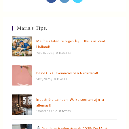
Maria’s Tips:
Meubels laten reinigen bij u thuis in Zuid
Holland!
19/03/2026
/
0 REACTIES
Beste CBD leverancier van Nederland!
14/11/2025
/
0 REACTIES
Industriële Lampen: Welke soorten zijn er
allemaal?
17/09/2025
/
0 REACTIES
Populaire Horlogetrends 2025: De Must-