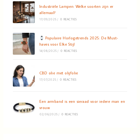
Industriële Lampen: Welke soorten zijn er
allemaal?
17/09/2025
/
0 REACTIES
Populaire Horlogetrends 2025: De Must-
haves voor Elke Stijl
14/08/2025
/
0 REACTIES
CBD olie met olijfolie
17/07/2025
/
0 REACTIES
Een armband is een sieraad voor iedere man en
vrouw
02/06/2025
/
0 REACTIES