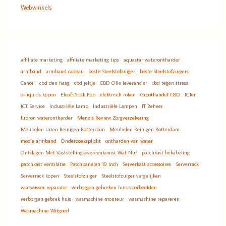
Webwinkels
affiliate marketing
affiliate marketing tips
aquastar waterontharder
armband
armband cadeau
beste Steelstofzuiger
beste Steelstofzuigers
Canoil
cbd den haag
cbd jeltje
CBD Olie leverancier
cbd tegen stress
e-liquids kopen
Eleaf iStick Pico
elektrisch roken
Groothandel CBD
ICTer
ICT Service
Industriële Lamp
Industriële Lampen
IT Beheer
lubron waterontharder
Menzis Review Zorgverzekering
Meubelen Laten Reinigen Rotterdam
Meubelen Reinigen Rotterdam
mooie armband
Onderzoeksplicht
ontharden van water
Ontslagen Met Vaststellingsovereenkomst Wat Nu?
patchkast bekabeling
patchkast ventilatie
Patchpanelen 19 inch
Serverkast accessoires
Serverrack
Serverrack kopen
Steelstofzuiger
Steelstofzuiger vergelijken
vaatwasser reparatie
verborgen gebreken huis voorbeelden
verborgen gebrek huis
wasmachine monteur
wasmachine repareren
Wasmachine Witgoed