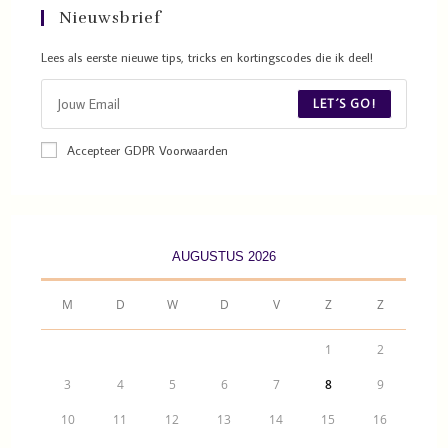
Nieuwsbrief
Lees als eerste nieuwe tips, tricks en kortingscodes die ik deel!
LET´S GO!
Accepteer GDPR Voorwaarden
AUGUSTUS 2026
M
D
W
D
V
Z
Z
1
2
3
4
5
6
7
8
9
10
11
12
13
14
15
16