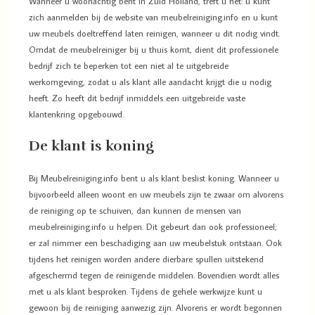
Wanneer u woonachtig bent in Zuid Holland, treft u het: u kunt
zich aanmelden bij de website van meubelreiniging.info en u kunt
uw meubels doeltreffend laten reinigen, wanneer u dit nodig vindt.
Omdat de meubelreiniger bij u thuis komt, dient dit professionele
bedrijf zich te beperken tot een niet al te uitgebreide
werkomgeving, zodat u als klant alle aandacht krijgt die u nodig
heeft. Zo heeft dit bedrijf inmiddels een uitgebreide vaste
klantenkring opgebouwd.
De klant is koning
Bij Meubelreiniging.info bent u als klant beslist koning. Wanneer u
bijvoorbeeld alleen woont en uw meubels zijn te zwaar om alvorens
de reiniging op te schuiven, dan kunnen de mensen van
meubelreiniging.info u helpen. Dit gebeurt dan ook professioneel;
er zal nimmer een beschadiging aan uw meubelstuk ontstaan. Ook
tijdens het reinigen worden andere dierbare spullen uitstekend
afgeschermd tegen de reinigende middelen. Bovendien wordt alles
met u als klant besproken. Tijdens de gehele werkwijze kunt u
gewoon bij de reiniging aanwezig zijn. Alvorens er wordt begonnen