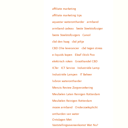
affiliate marketing
affiliate marketing tips
aquastar waterontharder
armband
armband cadeau
beste Steelstofzuiger
beste Steelstofzuigers
Canoil
cbd den haag
cbd jeltje
CBD Olie leverancier
cbd tegen stress
e-liquids kopen
Eleaf iStick Pico
elektrisch roken
Groothandel CBD
ICTer
ICT Service
Industriële Lamp
Industriële Lampen
IT Beheer
lubron waterontharder
Menzis Review Zorgverzekering
Meubelen Laten Reinigen Rotterdam
Meubelen Reinigen Rotterdam
mooie armband
Onderzoeksplicht
ontharden van water
Ontslagen Met
Vaststellingsovereenkomst Wat Nu?