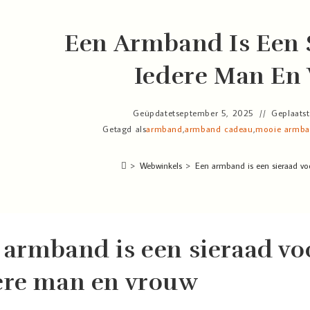
Een Armband Is Een 
Iedere Man En
Geüpdatet
september 5, 2025
Geplaatst
Getagd als
armband
,
armband cadeau
,
mooie armb
>
Webwinkels
>
Een armband is een sieraad vo
 armband is een sieraad vo
ere man en vrouw