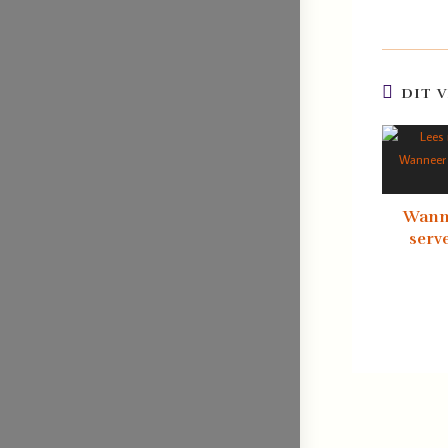
DIT 
Wanne
serv