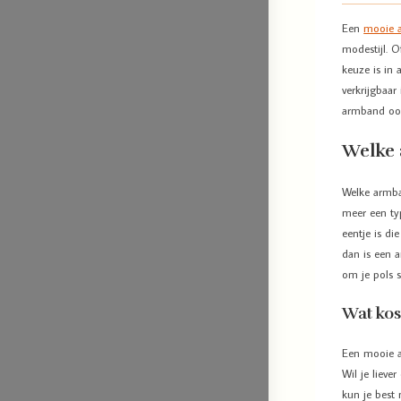
Een
mooie 
modestijl. O
keuze is in
verkrijgbaar
armband ook
Welke 
Welke armban
meer een typ
eentje is di
dan is een 
om je pols s
Wat ko
Een mooie a
Wil je lieve
kun je best 