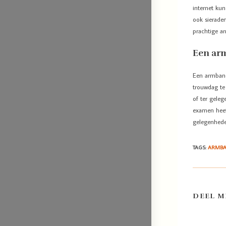
internet ku
ook sieraden
prachtige a
Een ar
Een armband
trouwdag te
of ter geleg
examen heeft
gelegenhede
TAGS
:
ARMB
DEEL M