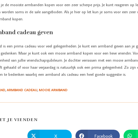
n je de mooiste armbanden kopen voor een zeer scherpe prijs. Je kunt reageren op l
 worden soms in de sale aangeboden. Als je hier op let kun je soms voor een zeer v
rmband kopen.
mband cadeau geven
 is een prima cadeau voor veel gelegenheden. Je kunt een armband geven aan je ge
 gedenken. Maar je kunt ook een mooie armband kopen voor een lieve vriendin. Voo
enheid van jullie vriendschapsjubileum. Je dochter verrassen met een mooie armband
 gehaald of voor haar verjaardag is natuurlijk ook een prima gelegenheid. Zo zijn
n te bedenken waarbij een armband als cadeau een heel goede suggestie is.
AND
,
ARMBAND CADEAU
,
MOOIE ARMBAND
ET JE VIENDEN
X
Facebook