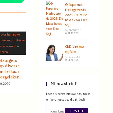
⌚ Populaire
Horlogetrends
2025: De Must-
haves voor Elke
Stijl
14/08/2025
/
0 REACTIES
CBD olie met
olijfolie
17/07/2025
/
ofzuigers
0 REACTIES
p diverse
et elkaar
ergeleken!
Nieuwsbrief
06/2020
Lees als eerste nieuwe tips, tricks
en kortingscodes die ik deel!
LET´S GO!