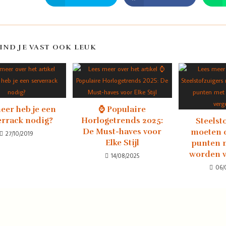
VIND JE VAST OOK LEUK
er heb je een
⌚ Populaire
errack nodig?
Horlogetrends 2025:
Steelst
De Must-haves voor
moeten o
27/10/2019
Elke Stijl
punten m
worden v
14/08/2025
06/