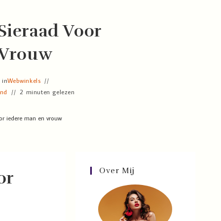
Sieraad Voor
 Vrouw
 in
Webwinkels
and
2 minuten gelezen
or iedere man en vrouw
Over Mij
or