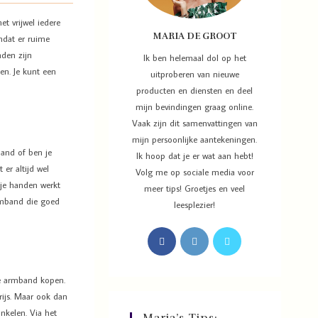
t vrijwel iedere
MARIA DE GROOT
omdat er ruime
nden zijn
Ik ben helemaal dol op het
en. Je kunt een
uitproberen van nieuwe
producten en diensten en deel
mijn bevindingen graag online.
Vaak zijn dit samenvattingen van
mijn persoonlijke aantekeningen.
band of ben je
Ik hoop dat je er wat aan hebt!
 er altijd wel
Volg me op sociale media voor
t je handen werkt
meer tips! Groetjes en veel
armband die goed
leesplezier!
ke armband kopen.
prijs. Maar ook dan
nkelen. Via het
Maria’s Tips: