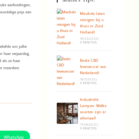
euke aanbiedingen,
oordelige prijs een
Meubels laten
reinigen bij u
thuis in Zuid
Holland!
19/03/2026
/
0 REACTIES
liefde om jullie
r haar verjaardag,
Beste CBD
 als ze haar
leverancier van
 er meerdere
Nederland!
14/11/2025
/
0 REACTIES
Industriële
Lampen: Welke
soorten zijn er
allemaal?
17/09/2025
/
0 REACTIES
WhatsApp