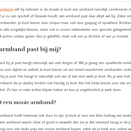
armband
valt bij iedereen in de smaak. Je kunt een armband namelijk combineren me
f je nu van sportief of klassiek houdt, een armband past daar altijd wel bij. Zeker 
 armbanden. Je kunt kiezen voor chique maar ook voor grappig of opvallend. Armba
 in alle mogelijke kleuren, maar ook in mooie edelmetalen voor speciale gelegenhed
 prima cadeau geven. Aan je geliefde, maar ook aan je dochter of aan je moeder.
armband past bij mij?
d bij je past hangt natuurlijk van veel dingen af. Wil je graag een opvallende arm
e voor stijlvol en subtiel. Je kunt kiezen uit een breed assortiment armbanden zodat
e bij je past. Het hangt er natuurlijk ook van af wat voor werk je doet. Als je veel me
armband die je daarbij hindert niet handig. Je kunt dan het beste kiezen voor een 
luit. Zo kan er niets achter blijven haken en kun je ongehinderd je werk doen.
st een mooie armband?
rmband hoeft helemaal niet duur te zijn. Je kunt al voor een klein bedrag een leu
r een armband waarin zilver of goud is verwerkt dan zie je dat uiteraard terug in de 
nog voor een leuke prijs een mooie armband kopen, zeker als je kiest voor online wi