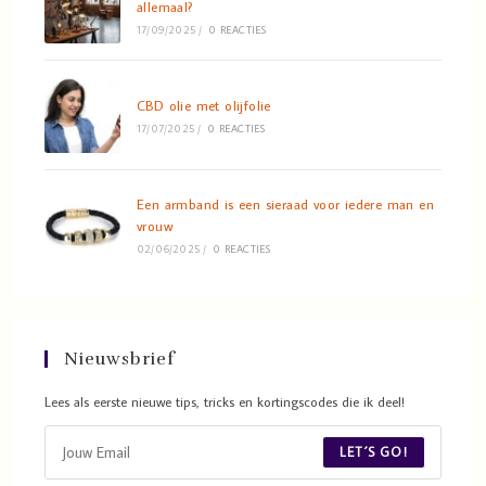
allemaal?
17/09/2025
/
0 REACTIES
CBD olie met olijfolie
17/07/2025
/
0 REACTIES
Een armband is een sieraad voor iedere man en
vrouw
02/06/2025
/
0 REACTIES
Nieuwsbrief
Lees als eerste nieuwe tips, tricks en kortingscodes die ik deel!
LET´S GO!