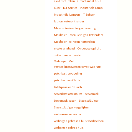
elektrisch roken
Groothandel CBD
ICTer
ICT Service
Industriële Lamp
Industriële Lampen
IT Beheer
lubron waterontharder
Menzis Review Zorgverzekering
Meubelen Laten Reinigen Rotterdam
Meubelen Reinigen Rotterdam
mooie armband
Onderzoeksplicht
ontharden van water
Ontslagen Met
Vaststellingsovereenkomst Wat Nu?
patchkast bekabeling
patchkast ventilatie
Patchpanelen 19 inch
Serverkast accessoires
Serverrack
Serverrack kopen
Steelstofzuiger
Steelstofzuiger vergelijken
vaatwasser reparatie
verborgen gebreken huis voorbeelden
verborgen gebrek huis