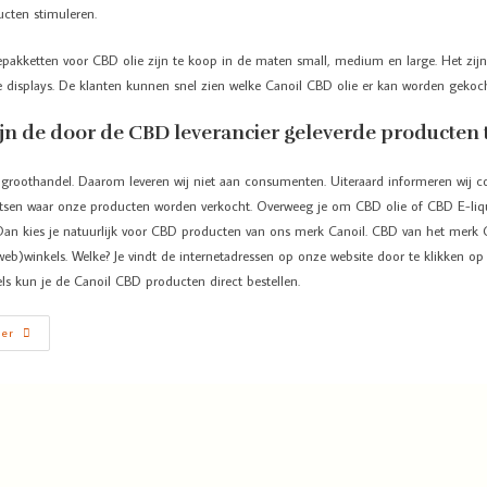
ucten stimuleren.
pakketten voor CBD olie zijn te koop in de maten small, medium en large. Het zijn
 displays. De klanten kunnen snel zien welke Canoil CBD olie er kan worden gekoch
jn de door de CBD leverancier geleverde producten 
n groothandel. Daarom leveren wij niet aan consumenten. Uiteraard informeren wij
atsen waar onze producten worden verkocht. Overweeg je om CBD olie of CBD E-liq
Dan kies je natuurlijk voor CBD producten van ons merk Canoil. CBD van het merk C
(web)winkels. Welke? Je vindt de internetadressen op onze website door te klikken op
ls kun je de Canoil CBD producten direct bestellen.
der