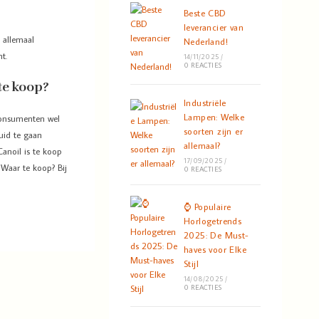
Beste CBD
leverancier van
 allemaal
Nederland!
t.
14/11/2025
/
0 REACTIES
te koop?
Industriële
Lampen: Welke
 consumenten wel
soorten zijn er
uid te gaan
allemaal?
anoil is te koop
17/09/2025
/
 Waar te koop? Bij
0 REACTIES
⌚ Populaire
Horlogetrends
2025: De Must-
haves voor Elke
Stijl
14/08/2025
/
0 REACTIES