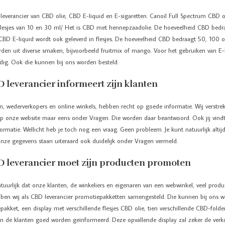
 leverancier van CBD olie, CBD E-liquid en E-sigaretten. Canoil Full Spectrum CBD 
 flesjes van 10 en 30 ml/ Het is CBD met hennepzaadolie. De hoeveelheid CBD bedra
 CBD E-liquid wordt ook geleverd in flesjes. De hoeveelheid CBD bedraagt 50, 100 
den uit diverse smaken, bijvoorbeeld fruitmix of mango. Voor het gebruiken van E-
odig. Ook die kunnen bij ons worden besteld.
 leverancier informeert zijn klanten
, wederverkopers en online winkels, hebben recht op goede informatie. Wij verstre
 op onze website maar eens onder Vragen. Die worden daar beantwoord. Ook jij vindt
formatie. Wellicht heb je toch nog een vraag. Geen probleem. Je kunt natuurlijk alti
ze gegevens staan uiteraard ook duidelijk onder Vragen vermeld.
 leverancier moet zijn producten promoten
atuurlijk dat onze klanten, de winkeliers en eigenaren van een webwinkel, veel prod
en wij als CBD leverancier promotiepakketten samengesteld. Die kunnen bij ons w
pakket, een display met verschillende flesjes CBD olie, tien verschillende CBD-fold
n de klanten goed worden geïnformeerd. Deze opvallende display zal zeker de ver