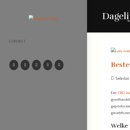
Dageli
CONTACT
Beste
Selector
Een
CBD lev
groothandel 
geproduceerd
gecertificee
Welke 