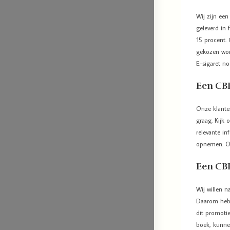
Wij zijn een
geleverd in
15 procent.
gekozen wor
E-sigaret n
Een CBD
Onze klanten
graag. Kijk
relevante in
opnemen. On
Een CBD
Wij willen n
Daarom hebb
dit promotie
boek, kunne