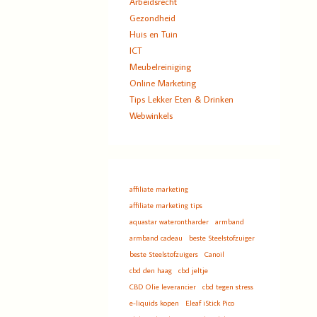
Arbeidsrecht
Gezondheid
Huis en Tuin
ICT
Meubelreiniging
Online Marketing
Tips Lekker Eten & Drinken
Webwinkels
affiliate marketing
affiliate marketing tips
aquastar waterontharder
armband
armband cadeau
beste Steelstofzuiger
beste Steelstofzuigers
Canoil
cbd den haag
cbd jeltje
CBD Olie leverancier
cbd tegen stress
e-liquids kopen
Eleaf iStick Pico