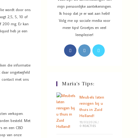
mijn persoonlijke aantekeningen.
olie wordt door ons
Ik hoop dat je er wat aan hebt!
agt 2,5, 5, 10 of
Volg me op sociale media voor
of 200 mg. Er kan
meer tips! Groetjes en veel
liquid heb je een
leesplezier!
kken die informatie
 daar ongetwijfeld
jd contact met ons
Maria’s Tips:
Meubels laten
reinigen bij u
thuis in Zuid
ucten verkopen.
Holland!
orden besteld. Met
19/03/2026
/
0 REACTIES
ers en een CBD
koop van onze