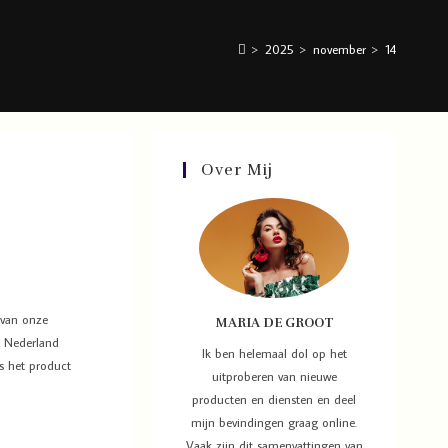
>
2025
>
november
>
14
Over Mij
n van onze
MARIA DE GROOT
n Nederland
Ik ben helemaal dol op het
is het product
uitproberen van nieuwe
producten en diensten en deel
mijn bevindingen graag online.
Vaak zijn dit samenvattingen van