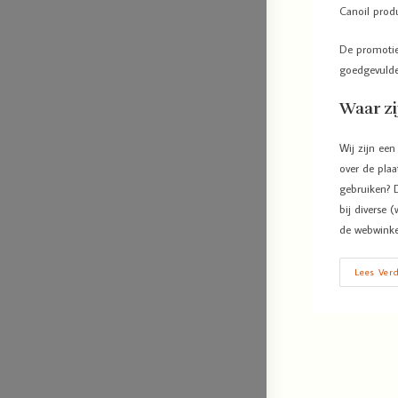
Canoil prod
De promotie
goedgevulde
Waar zi
Wij zijn ee
over de pla
gebruiken? 
bij diverse 
de webwinke
Lees Ver