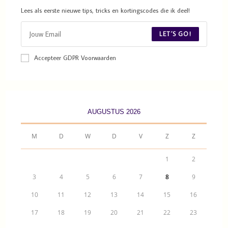
Lees als eerste nieuwe tips, tricks en kortingscodes die ik deel!
LET´S GO!
Accepteer GDPR Voorwaarden
AUGUSTUS 2026
M
D
W
D
V
Z
Z
1
2
3
4
5
6
7
8
9
10
11
12
13
14
15
16
17
18
19
20
21
22
23