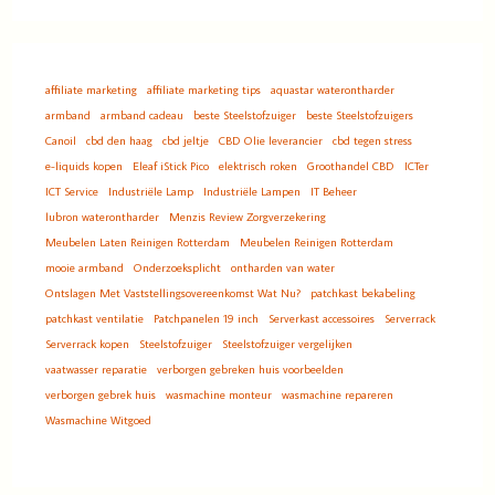
affiliate marketing
affiliate marketing tips
aquastar waterontharder
armband
armband cadeau
beste Steelstofzuiger
beste Steelstofzuigers
Canoil
cbd den haag
cbd jeltje
CBD Olie leverancier
cbd tegen stress
e-liquids kopen
Eleaf iStick Pico
elektrisch roken
Groothandel CBD
ICTer
ICT Service
Industriële Lamp
Industriële Lampen
IT Beheer
lubron waterontharder
Menzis Review Zorgverzekering
Meubelen Laten Reinigen Rotterdam
Meubelen Reinigen Rotterdam
mooie armband
Onderzoeksplicht
ontharden van water
Ontslagen Met Vaststellingsovereenkomst Wat Nu?
patchkast bekabeling
patchkast ventilatie
Patchpanelen 19 inch
Serverkast accessoires
Serverrack
Serverrack kopen
Steelstofzuiger
Steelstofzuiger vergelijken
vaatwasser reparatie
verborgen gebreken huis voorbeelden
verborgen gebrek huis
wasmachine monteur
wasmachine repareren
Wasmachine Witgoed