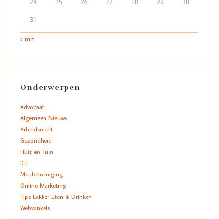
24
25
26
27
28
29
30
31
« mrt
Onderwerpen
Advocaat
Algemeen Nieuws
Arbeidsrecht
Gezondheid
Huis en Tuin
ICT
Meubelreiniging
Online Marketing
Tips Lekker Eten & Drinken
Webwinkels