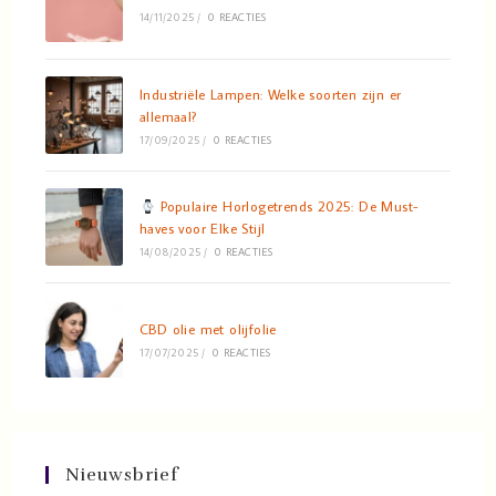
14/11/2025
/
0 REACTIES
Industriële Lampen: Welke soorten zijn er
allemaal?
17/09/2025
/
0 REACTIES
Populaire Horlogetrends 2025: De Must-
haves voor Elke Stijl
14/08/2025
/
0 REACTIES
CBD olie met olijfolie
17/07/2025
/
0 REACTIES
Nieuwsbrief